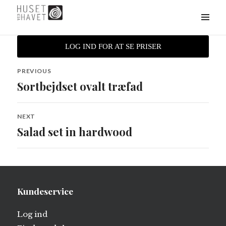
HUSET
MENU
&
WIDGETS
VED
LOG IND FOR AT SE PRISER
HAVET
Indlægsnavigation
PREVIOUS
Sortbejdset ovalt træfad
Previous
post:
NEXT
Salad set in hardwood
Next
post:
Kundeservice
Log ind